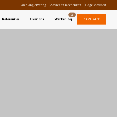
Jarenlang ervaring
Advies en meedenken
Hoge kwaliteit
2
Referenties
Over ons
Werken bij
CONTACT