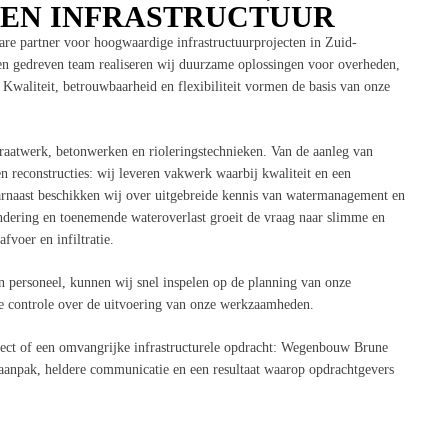
EN INFRASTRUCTUUR
 partner voor hoogwaardige infrastructuurprojecten in Zuid-
en gedreven team realiseren wij duurzame oplossingen voor overheden,
Kwaliteit, betrouwbaarheid en flexibiliteit vormen de basis van onze
traatwerk, betonwerken en rioleringstechnieken. Van de aanleg van
n reconstructies: wij leveren vakwerk waarbij kwaliteit en een
Daarnaast beschikken wij over uitgebreide kennis van watermanagement en
andering en toenemende wateroverlast groeit de vraag naar slimme en
voer en infiltratie.
 personeel, kunnen wij snel inspelen op de planning van onze
 controle over de uitvoering van onze werkzaamheden.
ject of een omvangrijke infrastructurele opdracht: Wegenbouw Brune
 aanpak, heldere communicatie en een resultaat waarop opdrachtgevers