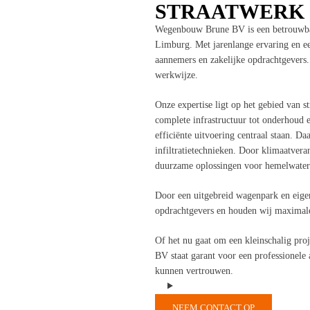
STRAATWERK 
Wegenbouw Brune BV is een betrouwbare
Limburg. Met jarenlange ervaring en e
aannemers en zakelijke opdrachtgevers. 
werkwijze.
Onze expertise ligt op het gebied van s
complete infrastructuur tot onderhoud e
efficiënte uitvoering centraal staan. 
infiltratietechnieken. Door klimaatver
duurzame oplossingen voor hemelwateraf
Door een uitgebreid wagenpark en eigen
opdrachtgevers en houden wij maximale
Of het nu gaat om een kleinschalig pro
BV staat garant voor een professionele
kunnen vertrouwen.
NEEM CONTACT OP