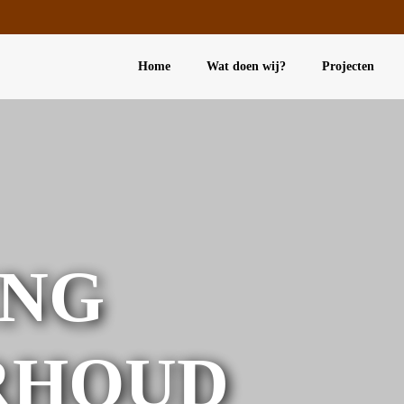
Home
Wat doen wij?
Projecten
ING
RHOUD