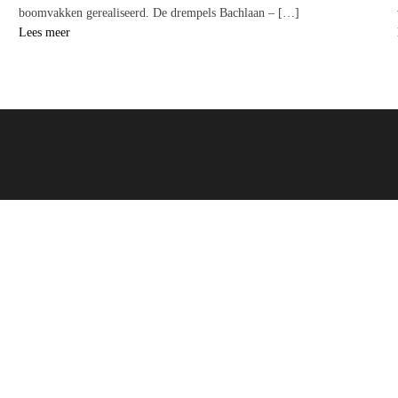
boomvakken gerealiseerd. De drempels Bachlaan – […]
Lees meer
Asfaltering
alteren is van cruciaal belang voor de aanleg van wegen,
lwegen, parkeerplaatsen, en luchthavens. Een goed
gelegd asfaltoppervlak biedt een glad en veilig
oppervlak, bevordert de efficiëntie van het verkeer en draagt
aan de infrastructuur van stedelijke en landelijke gebieden.
Straatwerken
e deskundige stratenmakers spelen een essentiële rol bij het