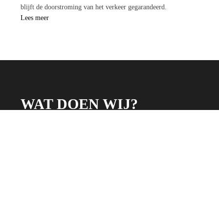
blijft de doorstroming van het verkeer gegarandeerd.
Lees meer
WAT DOEN WIJ?
Rioleringen
Rioleringsstelsels worden aangesloten op huizen en bedrijven
Asf
via afvoerleidingen. Deze leidingen leiden afvalwater van de
sne
gebouwen naar het hoofdrioleringsnetwerk. Het is belangrijk
aan
dat deze aansluitingen correct worden uitgevoerd om
rij
verstoppingen en lekkages te voorkomen.
bij 
Grondwerk
Grondwerk is een fundamenteel proces in de wegenbouw.
Onz