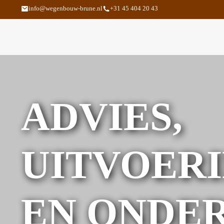
info@wegenbouw-brune.nl
+31 45 404 20 43
ADVIES,
UITVOER
EN ONDE