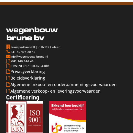
Transportlaan 80 | 6163CX Geleen
+31 45 404 20 43
info@wegenbouw-brune.nl
KVK: 140.946.46
BTW: NL 8179.38.8754.B01
Privacyverklaring
Beleidsverklaring
Algemene inkoop- en onderaannemingsvoorwaarden
Algemene verkoop- en leveringsvoorwaarden
Certificering