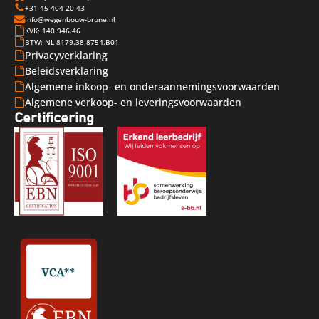
+31 45 404 20 43
info@wegenbouw-brune.nl
KVK: 140.946.46
BTW: NL 8179.38.8754.B01
Privacyverklaring
Beleidsverklaring
Algemene inkoop- en onderaannemingsvoorwaarden
Algemene verkoop- en leveringsvoorwaarden
Certificering