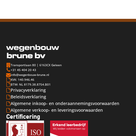
Transportlaan 80 | 6163CX Geleen
+31 45 404 20 43
info@wegenbouw-brune.nl
KVK: 140.946.46
BTW: NL 8179.38.8754.B01
Privacyverklaring
Beleidsverklaring
Algemene inkoop- en onderaannemingsvoorwaarden
Algemene verkoop- en leveringsvoorwaarden
Certificering